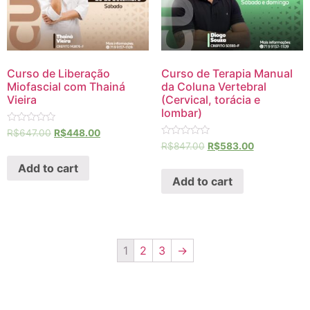
Curso de Liberação
Curso de Terapia Manual
Miofascial com Thainá
da Coluna Vertebral
Vieira
(Cervical, torácia e
lombar)
Rated
R$
647.00
R$
448.00
0
Rated
R$
847.00
R$
583.00
out
0
of
out
Add to cart
5
of
Add to cart
5
1
2
3
→